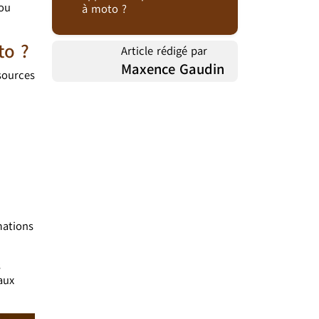
 ou
à moto ?
to ?
Article rédigé par
Maxence Gaudin
sources
mations
s
aux