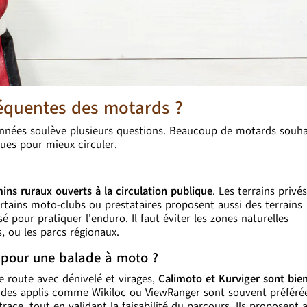
réquentes des motards ?
onnées soulève plusieurs questions. Beaucoup de motards souha
iques pour mieux circuler.
ins ruraux ouverts à la circulation publique
. Les terrains privé
ertains moto-clubs ou prestataires proposent aussi des terrains
é pour pratiquer l'enduro. Il faut éviter les zones naturelles
, ou les parcs régionaux.
on pour une balade à moto ?
 route avec dénivelé et virages,
Calimoto et Kurviger sont bie
l, des applis comme Wikiloc ou ViewRanger sont souvent préféré
ace, tout en validant la faisabilité du parcours. Ils proposent 