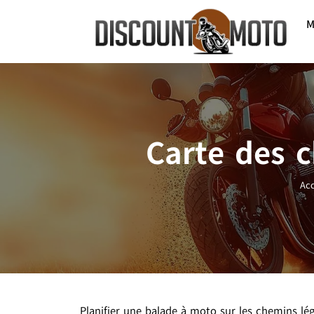
M
Carte des 
Acc
Planifier une balade à moto sur les chemins légau