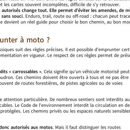
 les cartes souvent incomplètes, difficile de s'y retrouver.
es autorisés change tout. Elle permet d'éviter les amendes, de m
n sans souci
. Enduro, trail, route ou off-road : chacun peut trace
rte devient un réel guide pour choisir le bon chemin, au bon m
unter à moto ?
siques suit des règles précises. Il est possible d'emprunter cert
ementation en vigueur. Le respect de ces règles permet de prés
dits « carrossables »
. Cela signifie qu'un véhicule motorisé peut
dron. Ces chemins doivent être ouverts à tous et ne pas être
souvent de routes forestières, de pistes agricoles ou de voies
e attention particulière. De nombreux sentiers sont interdits au
cables. Le Code de l'environnement interdit la circulation en d
protégées. Les chemins privés ou les espaces naturels sensible
 donc autorisés aux motos
. Mais il faut distinguer les routes