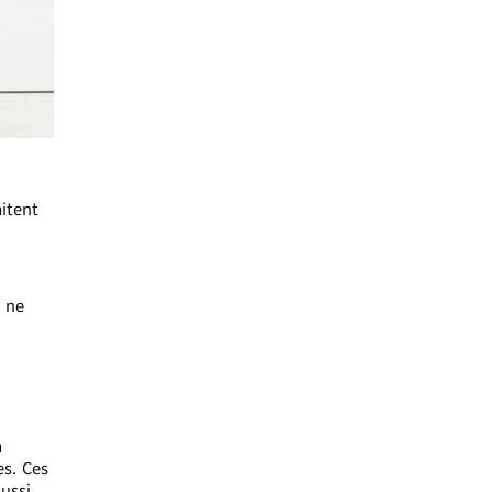
itent
s ne
n
es. Ces
aussi