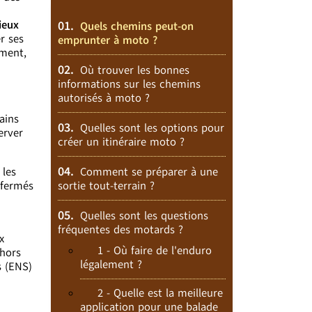
ieux
01.
Quels chemins peut-on
r ses
emprunter à moto ?
oment,
02.
Où trouver les bonnes
informations sur les chemins
autorisés à moto ?
ains
03.
Quelles sont les options pour
erver
créer un itinéraire moto ?
04.
 les
Comment se préparer à une
 fermés
sortie tout-terrain ?
05.
Quelles sont les questions
fréquentes des motards ?
x
1 - Où faire de l'enduro
ehors
légalement ?
s (ENS)
2 - Quelle est la meilleure
application pour une balade