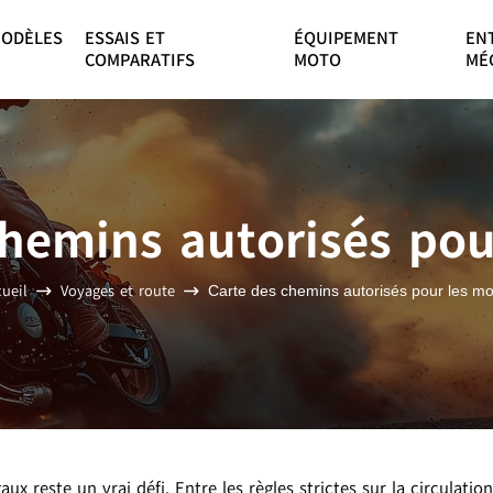
ODÈLES
ESSAIS ET
ÉQUIPEMENT
EN
COMPARATIFS
MOTO
MÉ
chemins autorisés pou
ueil
Voyages et route
Carte des chemins autorisés pour les m
x reste un vrai défi. Entre les règles strictes sur la circulatio