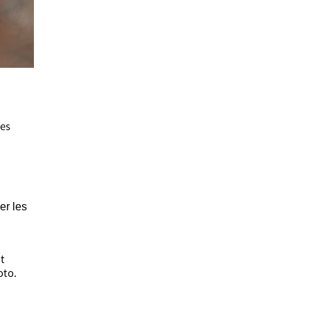
les
er les
nt
oto.