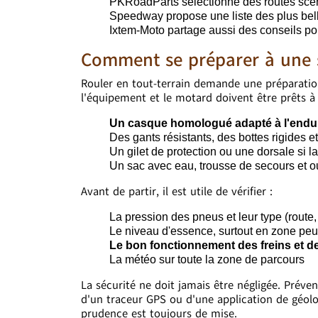
PKRoadParts sélectionne des routes scén
Speedway propose une liste des plus bell
Ixtem-Moto partage aussi des conseils pou
Comment se préparer à une so
Rouler en tout-terrain demande une préparatio
l'équipement et le motard doivent être prêts à 
Un casque homologué adapté à l'enduro
Des gants résistants, des bottes rigides e
Un gilet de protection ou une dorsale si 
Un sac avec eau, trousse de secours et o
Avant de partir, il est utile de vérifier :
La pression des pneus et leur type (route, 
Le niveau d'essence, surtout en zone peu
Le bon fonctionnement des freins et d
La météo sur toute la zone de parcours
La sécurité ne doit jamais être négligée. Préven
d'un traceur GPS ou d'une application de géoloca
prudence est toujours de mise.