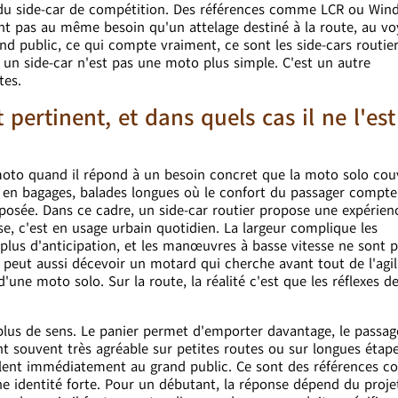
er du side-car de compétition. Des références comme LCR ou Wind
ent pas au même besoin qu'un attelage destiné à la route, au v
d public, ce qui compte vraiment, ce sont les side-cars routier
 un side-car n'est pas une moto plus simple. C'est un autre
tes.
 pertinent, et dans quels cas il ne l'est
 moto quand il répond à un besoin concret que la moto solo cou
s en bagages, balades longues où le confort du passager compte
posée. Dans ce cadre, un side-car routier propose une expérien
rse, c'est en usage urbain quotidien. La largeur complique les
lus d'anticipation, et les manœuvres à basse vitesse ne sont 
peut aussi décevoir un motard qui cherche avant tout de l'agili
'une moto solo. Sur la route, la réalité c'est que les réflexes de
 plus de sens. Le panier permet d'emporter davantage, le passag
nt souvent très agréable sur petites routes ou sur longues étape
arlent immédiatement au grand public. Ce sont des références c
ne identité forte. Pour un débutant, la réponse dépend du proje