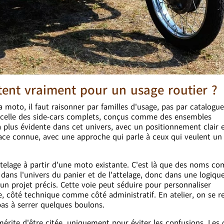
stent vraiment pour un usage routier ?
a moto, il faut raisonner par familles d'usage, pas par catalogu
est celle des side-cars complets, conçus comme des ensembles
la plus évidente dans cet univers, avec un positionnement clair 
ace connue, avec une approche qui parle à ceux qui veulent un
attelage à partir d'une moto existante. C'est là que des noms c
dans l'univers du panier et de l'attelage, donc dans une logiqu
n projet précis. Cette voie peut séduire pour personnaliser
e, côté technique comme côté administratif. En atelier, on se r
as à serrer quelques boulons.
 mérite d'être citée, uniquement pour éviter les confusions. Les 