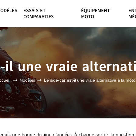
ODÈLES
ESSAIS ET
ÉQUIPEMENT
EN
COMPARATIFS
MOTO
MÉ
t-il une vraie alternat
ccueil
Modèles
Le side-car est-il une vraie alternative à la moto
epuis une bonne dizaine d'années. À chaque sortie, la question 