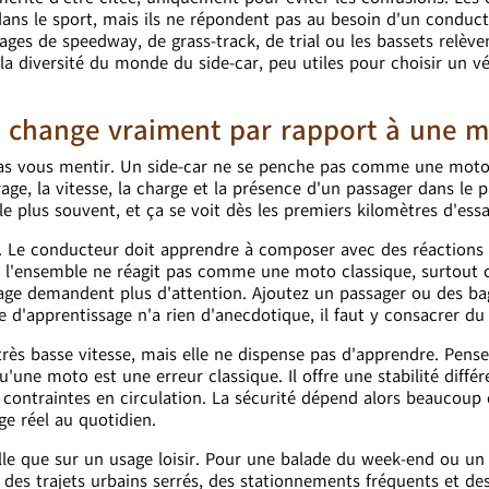
ans le sport, mais ils ne répondent pas au besoin d'un conduc
lages de speedway, de grass-track, de trial ou les bassets relève
 diversité du monde du side-car, peu utiles pour choisir un vé
ui change vraiment par rapport à une 
is pas vous mentir. Un side-car ne se penche pas comme une moto
ge, la vitesse, la charge et la présence d'un passager dans le p
e plus souvent, et ça se voit dès les premiers kilomètres d'essa
ut. Le conducteur doit apprendre à composer avec des réactions
ge, l'ensemble ne réagit pas comme une moto classique, surtout 
quage demandent plus d'attention. Ajoutez un passager ou des ba
 d'apprentissage n'a rien d'anecdotique, il faut y consacrer du
 très basse vitesse, mais elle ne dispense pas d'apprendre. Pense
une moto est une erreur classique. Il offre une stabilité différ
 contraintes en circulation. La sécurité dépend alors beaucoup 
age réel au quotidien.
ille que sur un usage loisir. Pour une balade du week-end ou un
 des trajets urbains serrés, des stationnements fréquents et de