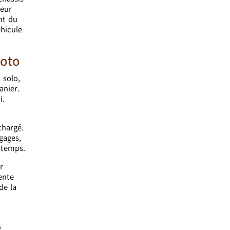
teur
nt du
hicule
moto
 solo,
anier.
i.
chargé.
gages,
 temps.
r
ente
de la
s