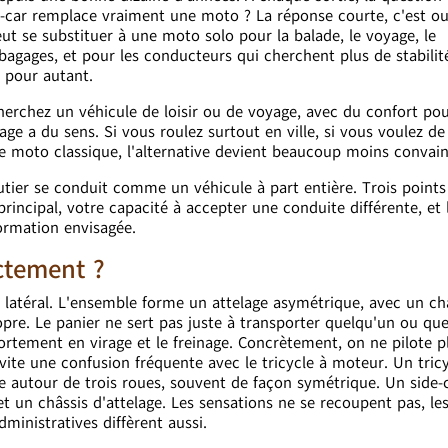
de-car remplace vraiment une moto ? La réponse courte, c'est ou
ut se substituer à une moto solo pour la balade, le voyage, le
agages, et pour les conducteurs qui cherchent plus de stabilit
l pour autant.
 cherchez un véhicule de loisir ou de voyage, avec du confort pou
age a du sens. Si vous roulez surtout en ville, si vous voulez de
une moto classique, l'alternative devient beaucoup moins convai
routier se conduit comme un véhicule à part entière. Trois points
rincipal, votre capacité à accepter une conduite différente, et 
formation envisagée.
ctement ?
r latéral. L'ensemble forme un attelage asymétrique, avec un ch
opre. Le panier ne sert pas juste à transporter quelqu'un ou qu
mportement en virage et le freinage. Concrètement, on ne pilote 
vite une confusion fréquente avec le tricycle à moteur. Un tric
e autour de trois roues, souvent de façon symétrique. Un side-ca
t un châssis d'attelage. Les sensations ne se recoupent pas, le
dministratives diffèrent aussi.