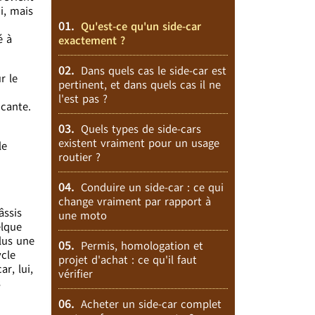
i, mais
01.
Qu'est-ce qu'un side-car
é à
exactement ?
02.
Dans quels cas le side-car est
r le
pertinent, et dans quels cas il ne
l'est pas ?
ncante.
03.
Quels types de side-cars
existent vraiment pour un usage
le
routier ?
04.
Conduire un side-car : ce qui
change vraiment par rapport à
âssis
une moto
elque
plus une
05.
Permis, homologation et
ycle
projet d'achat : ce qu'il faut
r, lui,
vérifier
s
06.
Acheter un side-car complet