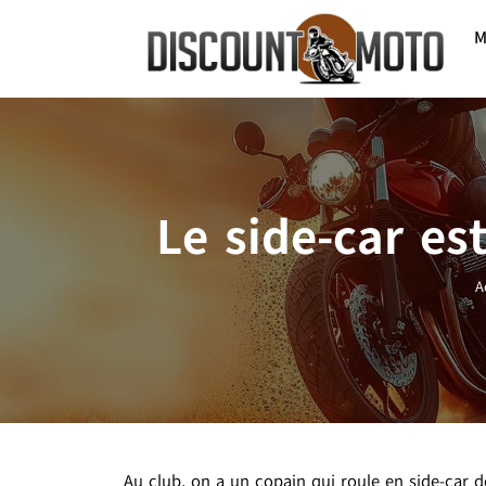
M
Le side-car es
A
Au club, on a un copain qui roule en side-car d