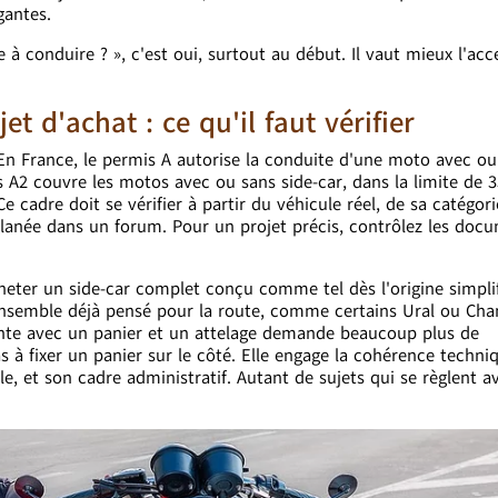
gantes.
e à conduire ? », c'est oui, surtout au début. Il vaut mieux l'acc
t d'achat : ce qu'il faut vérifier
En France, le permis A autorise la conduite d'une moto avec ou
is A2 couvre les motos avec ou sans side-car, dans la limite de 
 cadre doit se vérifier à partir du véhicule réel, de sa catégori
 glanée dans un forum. Pour un projet précis, contrôlez les doc
cheter un side-car complet conçu comme tel dès l'origine simpli
n ensemble déjà pensé pour la route, comme certains Ural ou Cha
tante avec un panier et un attelage demande beaucoup plus de
à fixer un panier sur le côté. Elle engage la cohérence techni
, et son cadre administratif. Autant de sujets qui se règlent a