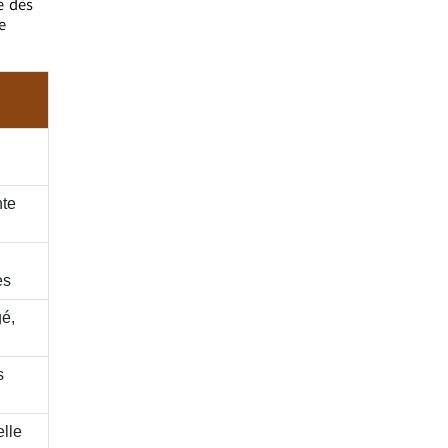
e dès
e
nte
es
é,
s
lle