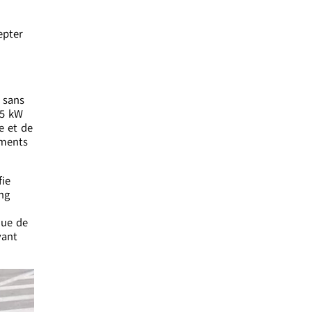
epter
 sans
35 kW
e et de
uments
fie
ng
que de
vant