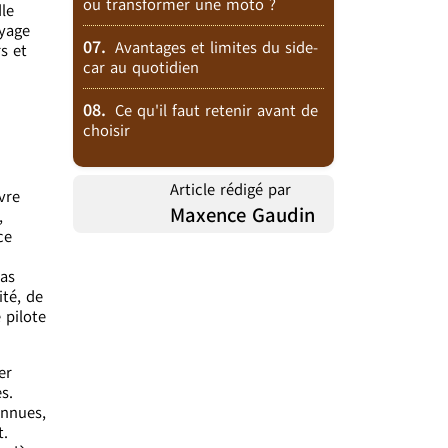
ou transformer une moto ?
le
oyage
07.
Avantages et limites du side-
s et
car au quotidien
08.
Ce qu'il faut retenir avant de
choisir
Article rédigé par
vre
Maxence Gaudin
,
ce
pas
té, de
 pilote
er
s.
onnues,
t.