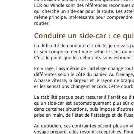
LCR ou Windle sont des références reconnues d
qui cherche un side-car pour la route. Les atte
même principe. Intéressants pour comprendre la
routier.
Conduire un side-car : ce q
La difficulté de conduite est réelle, je ne va
et son comportement varie selon le sens du vira
C'est le point que les débutants sous-estiment l
En virage, l'asymétrie de l'attelage change to
différentes selon le côté du panier. Au freina
À basse vitesse, la largeur et le rayon de bra
et les sensations changent encore. Cette courbe
La stabilité perçue peut rassurer à l'arrêt ou à
qu'un side-car est automatiquement plus sûr qu'
dans certaines situations, puis impose d'autres
prise en main, de l'état de l'attelage et de l'us
Au quotidien, ces contraintes pèsent plus en v
voyage préparé, elles restent acceptables. Pour