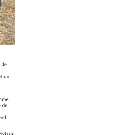
e de
et un
omme
e de
end
châssis