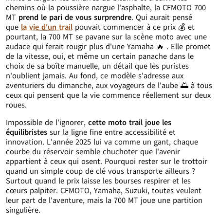
chemins où la poussière nargue l'asphalte, la CFMOTO 700
MT
prend le pari de vous surprendre
. Qui aurait pensé
que
la vie d'un trail
pouvait commencer à ce prix
💰
et
pourtant, la 700 MT se pavane sur la scène moto avec une
audace qui ferait rougir plus d'une Yamaha
🔥
. Elle promet
de la vitesse, oui, et même un certain panache dans le
choix de sa boîte manuelle, un détail que les puristes
n'oublient jamais. Au fond, ce modèle s'adresse aux
aventuriers du dimanche, aux voyageurs de l'aube
🌅
à tous
ceux qui pensent que la vie commence réellement sur deux
roues.
Impossible de l'ignorer,
cette moto trail joue les
équilibristes
sur la ligne fine entre accessibilité et
innovation. L'année 2025 lui va comme un gant, chaque
courbe du réservoir semble chuchoter que l'avenir
appartient à ceux qui osent. Pourquoi rester sur le trottoir
quand un simple coup de clé vous transporte ailleurs ?
Surtout quand le prix laisse les bourses respirer et les
cœurs palpiter. CFMOTO, Yamaha, Suzuki, toutes veulent
leur part de l'aventure, mais la 700 MT joue une partition
singulière.